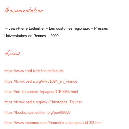
Documentation
– Jean-Pierre Lethuillier – Les costumes régionaux – Presses
Universitaires de Rennes – 2009
Liens
https://www.cnrtl.fr/definition/biaude
https://fr.wikipedia.org/wiki/1894_en_France
https://drf.4h-conseil.fr/pages/D1B0065.html
https://fr.wikipedia.org/wiki/Christophe_Thivrier
https://books.openedition.org/pur/99659
https://www.cparama.com/forum/les-auvergnats-t4193.html