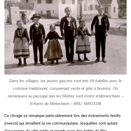
Dans les villages, les jeunes garçons sont très tôt habillés avec le
costume traditionnel, comprenant veste et gilet à boutons. On
remarquera au passage que les fillettes sont moins endimanchées –
Enfants de Mietesheim – BNU. NIM13188
Ce clivage se remarque particulièrement lors des évènements festifs
(messti) qui émaillent la vie communautaire, lesquelles sont autant
d’occasions de vêtir petits et grands avec des habits de fête.