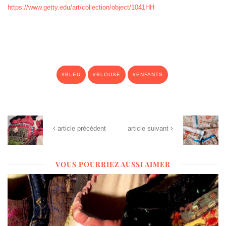
https://www.getty.edu/art/collection/object/1041HH
BLEU
BLOUSE
ENFANTS
article précédent
article suivant
VOUS POURRIEZ AUSSI AIMER