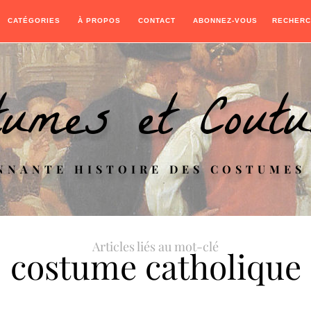
CATÉGORIES
À PROPOS
CONTACT
ABONNEZ-VOUS
RECHERC
tumes et Cout
NNANTE HISTOIRE DES COSTUMES
Articles liés au mot-clé
costume catholique