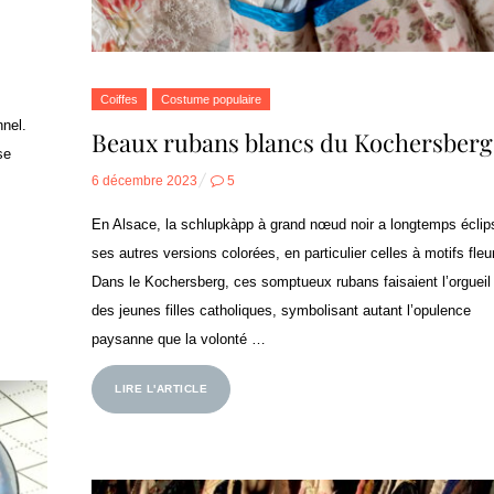
Coiffes
Costume populaire
nnel.
Beaux rubans blancs du Kochersberg
se
Posted
6 décembre 2023
5
on
En Alsace, la schlupkàpp à grand nœud noir a longtemps éclip
ses autres versions colorées, en particulier celles à motifs fleur
Dans le Kochersberg, ces somptueux rubans faisaient l’orgueil
des jeunes filles catholiques, symbolisant autant l’opulence
paysanne que la volonté …
LIRE L'ARTICLE