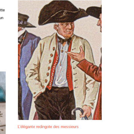
tte
un
L’élégante redingote des messieurs