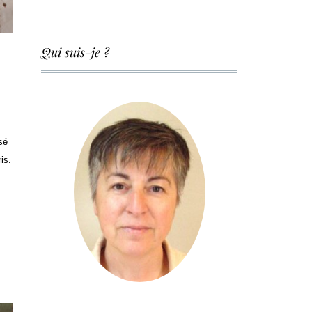
Qui suis-je ?
sé
is.