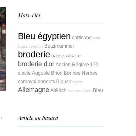
Mots-clés
Bleu égyptien
cartisane
blanc
Butzimummel
blouse paysanne
broderie
basse-Alsace
broderie d'or
Ancien Régime
17è
siècle
Auguste Brion
Bonnes Herbes
carnaval
bonnets
Blouse
barabli
Allemagne
Altkirch
Bleu
Bonnets enfants
…
Article au hasard