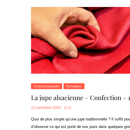
Costume populaire
Techniques
La jupe alsacienne – Confection – 
Posted
12 novembre 2025
0
on
Quoi de plus simple qu’une jupe traditionnelle ? Il suffit pou
d’observer ce qui est porté de nos jours dans quelques gr