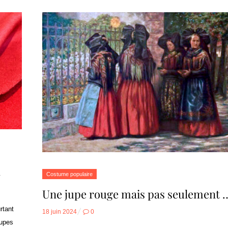
1
Costume populaire
Une jupe rouge mais pas seulement 
rtant
Posted
18 juin 2024
0
oupes
on