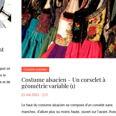
nt
quoi se
Costume populaire
s le
Costume alsacien – Un corselet à
e et de
géométrie variable (1)
Posted
21 mai 2021
2
on
Le haut du costume alsacien se compose d’un corselet sans
manches, d’allure plus ou moins haute, ouvert sur l’avant. Avec