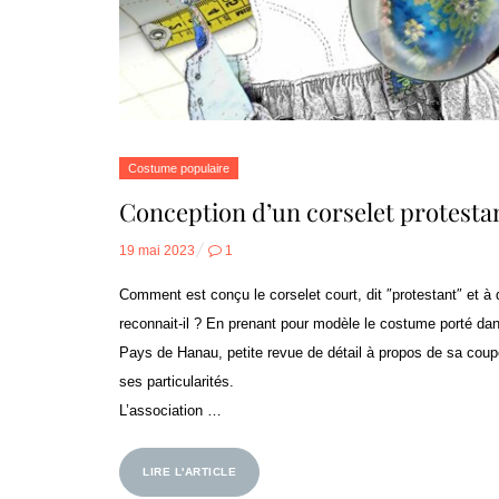
Costume populaire
Conception d’un corselet protesta
Posted
19 mai 2023
1
on
Comment est conçu le corselet court, dit ″protestant″ et à 
reconnait-il ? En prenant pour modèle le costume porté dan
Pays de Hanau, petite revue de détail à propos de sa coup
ses particularités.
L’association …
LIRE L'ARTICLE