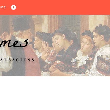
HER
umes
 ALSACIENS