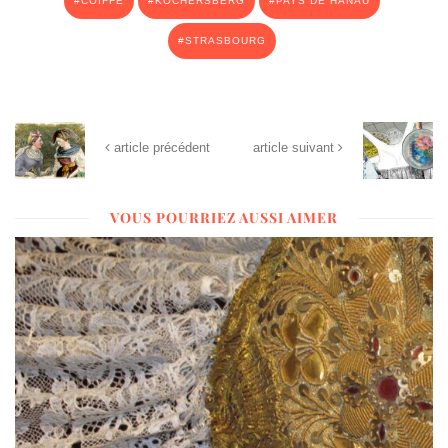
COIFFE
KOCHERSBERG
PAYS DE HANAU
STRASBOURG
article précédent
article suivant
VOUS POURRIEZ AUSSI AIMER