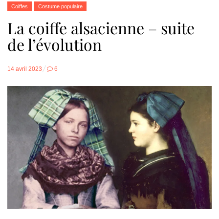
Coiffes
Costume populaire
La coiffe alsacienne – suite
de l’évolution
Posted
14 avril 2023
6
on