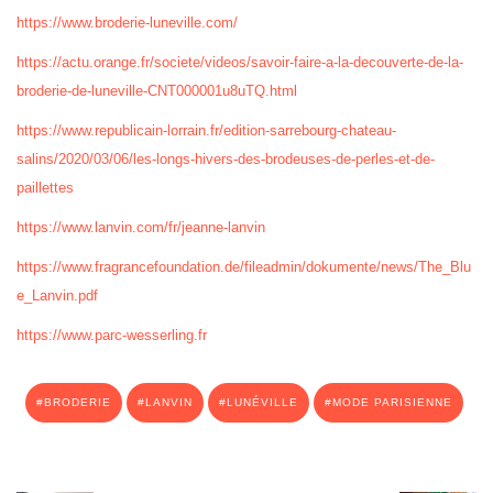
https://www.broderie-luneville.com/
https://actu.orange.fr/societe/videos/savoir-faire-a-la-decouverte-de-la-
broderie-de-luneville-CNT000001u8uTQ.html
https://www.republicain-lorrain.fr/edition-sarrebourg-chateau-
salins/2020/03/06/les-longs-hivers-des-brodeuses-de-perles-et-de-
paillettes
https://www.lanvin.com/fr/jeanne-lanvin
https://www.fragrancefoundation.de/fileadmin/dokumente/news/The_Blu
e_Lanvin.pdf
https://www.parc-wesserling.fr
BRODERIE
LANVIN
LUNÉVILLE
MODE PARISIENNE