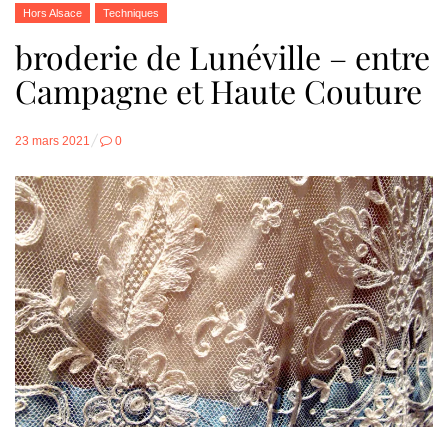
Hors Alsace
Techniques
broderie de Lunéville – entre
Campagne et Haute Couture
Posted
23 mars 2021
0
on