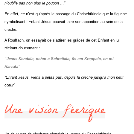
n’oublie pas non plus le poupon …”
En effet, ce n’est qu’après le passage du Chrischtkindle que la figurine
symbolisant l’Enfant Jésus pouvait faire son apparition au sein de la
crèche.
A Rouffach, on essayait de s’attirer les grâces de cet Enfant en lui
récitant doucement :
“Jesus Kendala, n
ehm a Schrettala, ü
s em Kreppala, e
n mi
Harzala”
“Enfant Jésus, v
iens à petits pas, d
epuis la crèche j
usqu’à mon petit
cœur”
Une vision féerique