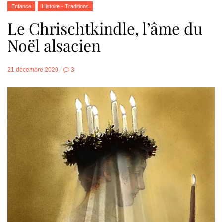
Enfance
Histoire - Traditions
Le Chrischtkindle, l’âme du
Noël alsacien
Posted
21 décembre 2020
3
on