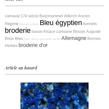
carnaval
17è siècle
Butzimummel
Altkirch
Ancien
Bleu égyptien
Régime
bonnets
Bonnets enfants
broderie
basse-Alsace
cartisane
Blouse
Auguste
Allemagne
Brion
Bleu
Bonnes
blanc
blouse paysanne
barabli
broderie d'or
Herbes
Article au hasard