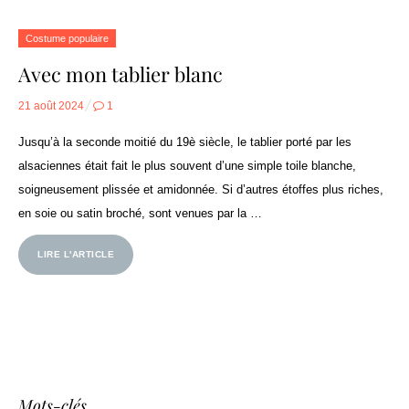
Costume populaire
Avec mon tablier blanc
Posted
21 août 2024
1
on
Jusqu’à la seconde moitié du 19è siècle, le tablier porté par les
alsaciennes était fait le plus souvent d’une simple toile blanche,
soigneusement plissée et amidonnée. Si d’autres étoffes plus riches,
en soie ou satin broché, sont venues par la …
LIRE L'ARTICLE
Mots-clés