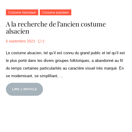
Costume historique
Costume populaire
A la recherche de l’ancien costume
alsacien
Posted
6 septembre 2023
2
on
Le costume alsacien, tel qu’il est connu du grand public et tel qu’il est
le plus porté dans les divers groupes folkloriques, a abandonné au fil
du temps certaines particularités au caractère visuel très marqué. En
se modernisant, se simplifiant, …
LIRE L'ARTICLE