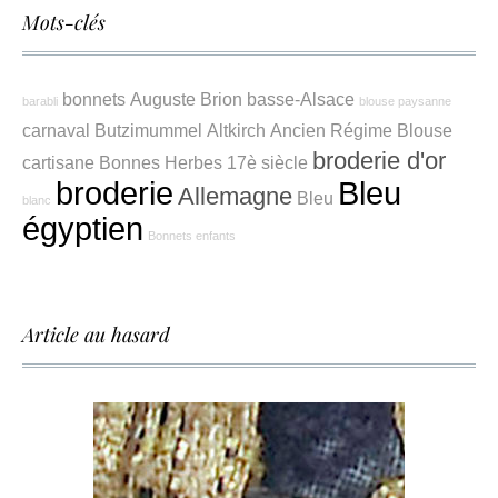
Mots-clés
bonnets
Auguste Brion
basse-Alsace
barabli
blouse paysanne
carnaval
Butzimummel
Altkirch
Ancien Régime
Blouse
broderie d'or
cartisane
Bonnes Herbes
17è siècle
broderie
Bleu
Allemagne
Bleu
blanc
égyptien
Bonnets enfants
Article au hasard