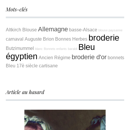
Mots-clés
Allemagne
Altkirch
Blouse
basse-Alsace
blouse paysanne
broderie
carnaval
Auguste Brion
Bonnes Herbes
Bleu
Butzimummel
blanc
Bonnets enfants
barabli
égyptien
broderie d'or
Ancien Régime
bonnets
Bleu
17è siècle
cartisane
Article au hasard