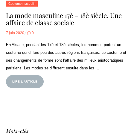
Costume masculin
La mode masculine 17è – 18è siècle. Une
affaire de classe sociale
Posted
7 juin 2020
0
on
En Alsace, pendant les 17è et 18è siècles, les hommes portent un
costume qui diffère peu des autres régions françaises. Le costume et
ses changements de forme sont l’affaire des milieux aristocratiques
parisiens. Les modes se diffusent ensuite dans les …
LIRE L'ARTICLE
Mots-clés