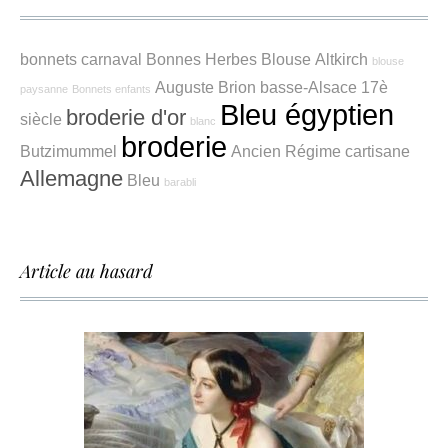
bonnets
carnaval
Bonnes Herbes
Blouse
Altkirch
blouse
Auguste Brion
basse-Alsace
17è
paysanne
Bonnets enfants
Bleu égyptien
broderie d'or
siècle
blanc
broderie
Butzimummel
Ancien Régime
cartisane
Allemagne
Bleu
barabli
Article au hasard